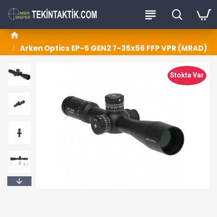
Arken Optics EP-5 GEN2 7-35x56 FFP VPR (MRAD)
Stokta Var