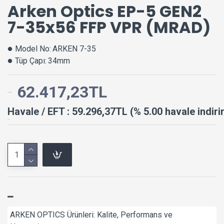
Arken Optics EP-5 GEN2
7-35x56 FFP VPR (MRAD)
Model No:
ARKEN 7-35
Tüp Çapı:
34mm
62.417,23TL
62.417,23TL
Havale / EFT : 59.296,37TL (% 5.00 havale indiri
0,00TL
ARKEN OPTICS Ürünleri: Kalite, Performans ve