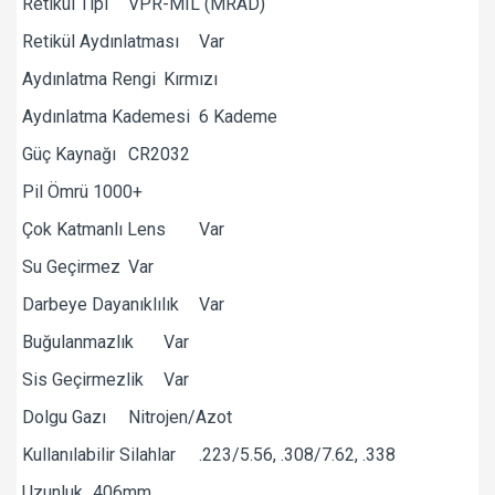
Retikül Tipi
VPR-MIL (MRAD)
Retikül Aydınlatması
Var
Aydınlatma Rengi
Kırmızı
Aydınlatma Kademesi
6 Kademe
Güç Kaynağı
CR2032
Pil Ömrü
1000+
Çok Katmanlı Lens
Var
Su Geçirmez
Var
Darbeye Dayanıklılık
Var
Buğulanmazlık
Var
Sis Geçirmezlik
Var
Dolgu Gazı
Nitrojen/Azot
Kullanılabilir Silahlar
.223/5.56, .308/7.62, .338
Uzunluk
406mm